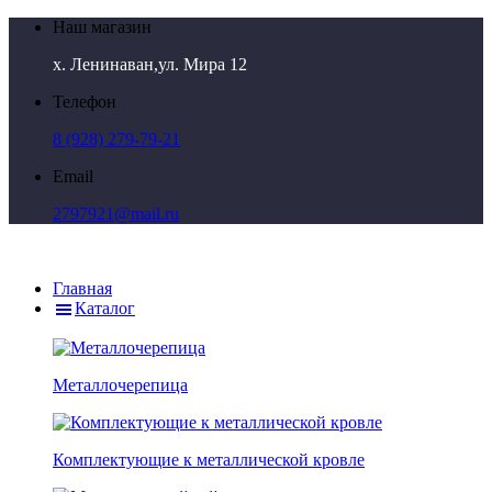
Наш магазин
х. Ленинаван,ул. Мира 12
Телефон
8 (928) 279-79-21
Email
2797921@mail.ru
Главная
Каталог
Металлочерепица
Комплектующие к металлической кровле