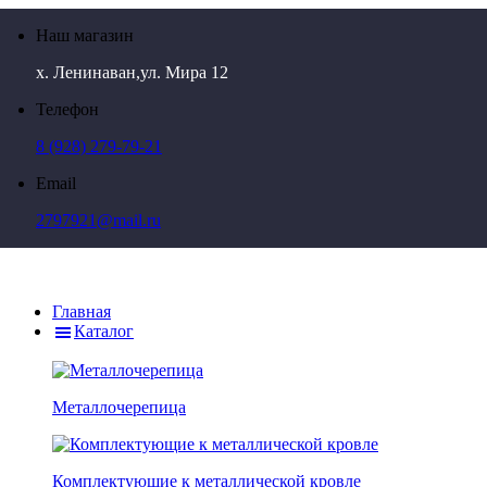
Наш магазин
х. Ленинаван,ул. Мира 12
Телефон
8 (928) 279-79-21
Email
2797921@mail.ru
Главная
Каталог
Металлочерепица
Комплектующие к металлической кровле